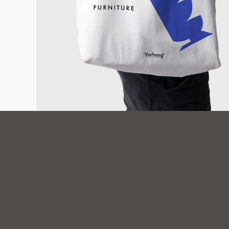
05251 545 2071
info@wascotextil.de